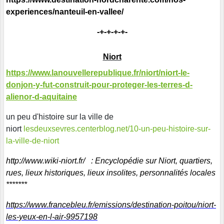
experiences/nanteuil-en-vallee/
-+-+-+-+-
Niort
https://www.lanouvellerepublique.fr/niort/niort-le-
donjon-y-fut-construit-pour-proteger-les-terres-d-
alienor-d-aquitaine
un peu d'histoire sur la ville de
niort
lesdeuxsevres.centerblog.net/10-un-peu-histoire-sur-
la-ville-de-niort
http://www.wiki-niort.fr/
: Encyclopédie sur Niort, quartiers,
rues, lieux historiques, lieux insolites, personnalités locales
*******
https://www.francebleu.fr/emissions/destination-poitou/niort-
les-yeux-en-l-air-9957198