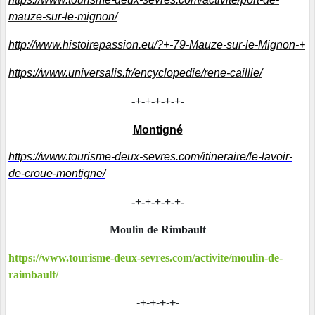
mauze-sur-le-mignon/
http://www.histoirepassion.eu/?+-79-Mauze-sur-le-Mignon-+
https://www.universalis.fr/encyclopedie/rene-caillie/
-+-+-+-+-+-
Montigné
https://www.tourisme-deux-sevres.com/itineraire/le-lavoir-
de-croue-montigne/
-+-+-+-+-+-
Moulin de Rimbault
https://www.tourisme-deux-sevres.com/activite/moulin-de-
raimbault/
-+-+-+-+-