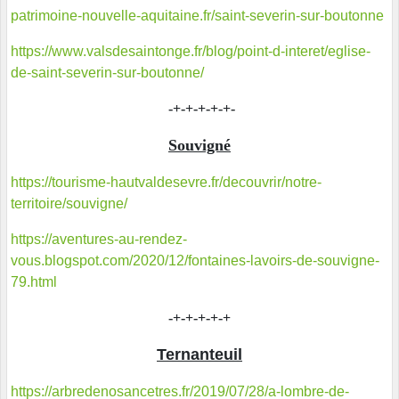
patrimoine-nouvelle-aquitaine.fr/saint-severin-sur-boutonne
https://www.valsdesaintonge.fr/blog/point-d-interet/eglise-
de-saint-severin-sur-boutonne/
-+-+-+-+-+-
Souvigné
https://tourisme-hautvaldesevre.fr/decouvrir/notre-
territoire/souvigne/
https://aventures-au-rendez-
vous.blogspot.com/2020/12/fontaines-lavoirs-de-souvigne-
79.html
-+-+-+-+-+
Ternanteuil
https://arbredenosancetres.fr/2019/07/28/a-lombre-de-