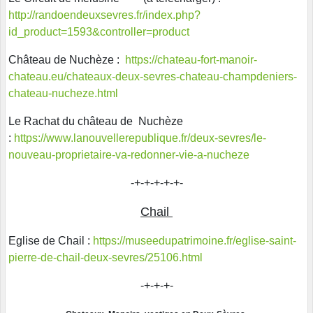
http://randoendeuxsevres.fr/index.php?
id_product=1593&controller=product
Château de Nuchèze :
https://chateau-fort-manoir-
chateau.eu/chateaux-deux-sevres-chateau-champdeniers-
chateau-nucheze.html
Le Rachat du château de Nuchèze
:
https://www.lanouvellerepublique.fr/deux-sevres/le-
nouveau-proprietaire-va-redonner-vie-a-nucheze
-+-+-+-+-+-
Chail
Eglise de Chail :
https://museedupatrimoine.fr/eglise-saint-
pierre-de-chail-deux-sevres/25106.html
-+-+-+-