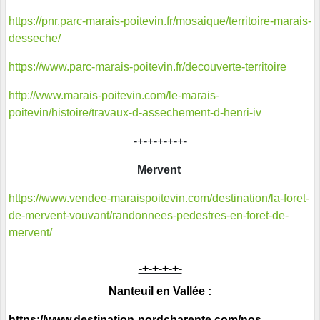
https://pnr.parc-marais-poitevin.fr/mosaique/territoire-marais-
desseche/
https://www.parc-marais-poitevin.fr/decouverte-territoire
http://www.marais-poitevin.com/le-marais-
poitevin/histoire/travaux-d-assechement-d-henri-iv
-+-+-+-+-+-
Mervent
https://www.vendee-maraispoitevin.com/destination/la-foret-
de-mervent-vouvant/randonnees-pedestres-en-foret-de-
mervent/
-+-+-+-+-
Nanteuil en Vallée :
https://www.destination-nordcharente.com/nos-