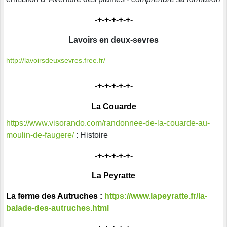
-+-+-+-+-+-
Lavoirs en deux-sevres
http://lavoirsdeuxsevres.free.fr/
-+-+-+-+-+-
La Couarde
https://www.visorando.com/randonnee-de-la-couarde-au-
moulin-de-faugere/
: Histoire
-+-+-+-+-+-
La Peyratte
La ferme des Autruches :
https://www.lapeyratte.fr/la-
balade-des-autruches.html