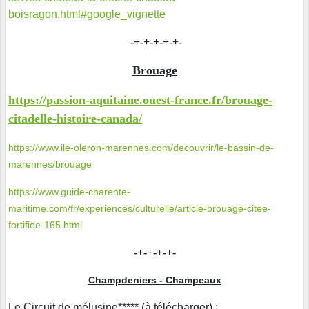
boisragon.html#google_vignette
-+-+-+-+-+-
Brouage
https://passion-aquitaine.ouest-france.fr/brouage-
citadelle-histoire-canada/
https://www.ile-oleron-marennes.com/decouvrir/le-bassin-de-
marennes/brouage
https://www.guide-charente-
maritime.com/fr/experiences/culturelle/article-brouage-citee-
fortifiee-165.html
-+-+-+-+-
Champdeniers - Champeaux
Le Circuit de mélusine***** (à télécharger) :