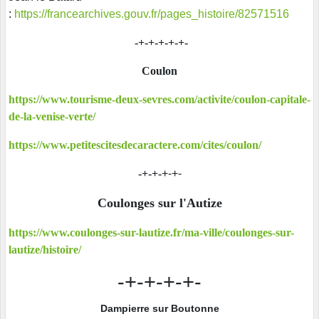
:
https://francearchives.gouv.fr/pages_histoire/82571516
-+-+-+-+-+-
Coulon
https://www.tourisme-deux-sevres.com/activite/coulon-capitale-
de-la-venise-verte/
https://www.petitescitesdecaractere.com/cites/coulon/
-+-+-
+-+-
Coulonges sur l'Autize
https://www.coulonges-sur-lautize.fr/ma-ville/coulonges-sur-
lautize/histoire/
-+-+-+-+-
Dampierre sur Boutonne