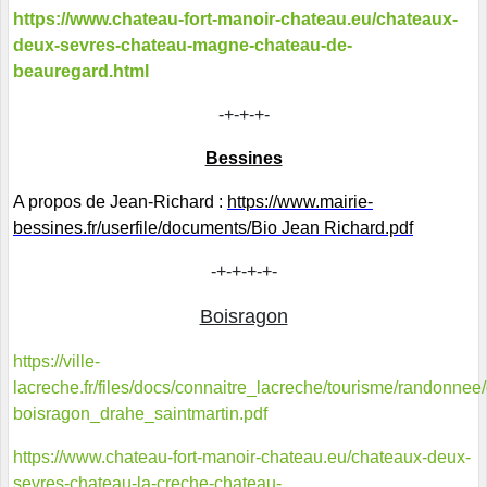
https://www.chateau-fort-manoir-chateau.eu/chateaux-
deux-sevres-chateau-magne-chateau-de-
beauregard.html
-+-+-+-
Bessines
A propos de Jean-Richard :
https://www.mairie-
bessines.fr/userfile/documents/Bio Jean Richard.pdf
-+-+-+-+-
Boisragon
https://ville-
lacreche.fr/files/docs/connaitre_lacreche/tourisme/randonnee/c
boisragon_drahe_saintmartin.pdf
https://www.chateau-fort-manoir-chateau.eu/chateaux-deux-
sevres-chateau-la-creche-chateau-