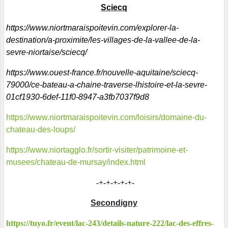
Sciecq
https://www.niortmaraispoitevin.com/explorer-la-
destination/a-proximite/les-villages-de-la-vallee-de-la-
sevre-niortaise/sciecq/
https://www.ouest-france.fr/nouvelle-aquitaine/sciecq-
79000/ce-bateau-a-chaine-traverse-lhistoire-et-la-sevre-
01cf1930-6def-11f0-8947-a3fb7037f9d8
https://www.niortmaraispoitevin.com/loisirs/domaine-du-
chateau-des-loups/
https://www.niortagglo.fr/sortir-visiter/patrimoine-et-
musees/chateau-de-mursay/index.html
-+-+-+-+-+-
Secondigny
https://tuyo.fr/event/lac-243/details-nature-222/lac-des-effres-