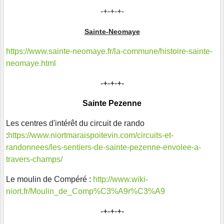
-+-+-+-
Sainte-Neomaye
https://www.sainte-neomaye.fr/la-commune/histoire-sainte-
neomaye.html
-+-+-+-
Sainte Pezenne
Les centres d'intérêt du circuit de rando
:
https://www.niortmaraispoitevin.com/circuits-et-
randonnees/les-sentiers-de-sainte-pezenne-envolee-a-
travers-champs/
Le moulin de Compéré :
http://www.wiki-
niort.fr/Moulin_de_Comp%C3%A9r%C3%A9
-+-+-+-