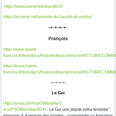
https://www.asineriedubaudet.fr/
https://asinerie.net/asinerie-du-baudet-du-poitou/
-+-+-+-+-
François
https://www.mairie-
francois.fr/files/docs/Histoiredelacommune/HISTOIRECOMM
https://www.mairie-
francois.fr/files/docs/Histoiredelacommune/HISTOIRECOMM
-+-+-+-+-
Le Gui
https://youtu.be/VopGWIpqbwo?
si=nPW5Bbsnlepn82AI
: Le Gui une plante extra-terrestre"
émission d' Aventure des plantes -
comprendre sa formation