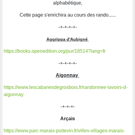
alphabétique,
Cette page s'enrichira au cours des rando......
-+-+-+-+-
Aggrippa d'Aubigné
https://books.openedition.org/pur/18514?lang=fr
-+-+-+-+-
Aigonnay
https://www.lescabanesdegrosbois.fr/randonnee-lavoirs-d-
aigonnay
-+-+-+-
Arçais
https://www.parc-marais-poitevin.fr/villes-villages-marais-