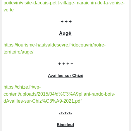
poitevin/visite-darcais-petit-village-maraichin-de-la-venise-
verte
-+-+-+
Augé
https://tourisme-hautvaldesevre.fr/decouvrir/notre-
territoire/auge/
-+-+-+-+-
Availles sur Chizé
https://chize.fr/wp-
content/uploads/2015/04/d%C3%A9pliant-rando-bois-
dAvailles-sur-Chiz%C3%A9-2021.pdf
-+-+-+-
Béceleuf