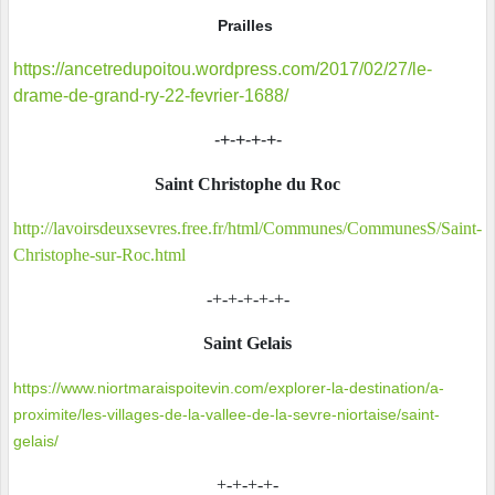
Prailles
https://ancetredupoitou.wordpress.com/2017/02/27/le-
drame-de-grand-ry-22-fevrier-1688/
-+-+-+-+-
Saint Christophe du Roc
http://lavoirsdeuxsevres.free.fr/html/Communes/CommunesS/Saint-
Christophe-sur-Roc.html
-+-+-+-+-+-
Saint Gelais
https://www.niortmaraispoitevin.com/explorer-la-destination/a-
proximite/les-villages-de-la-vallee-de-la-sevre-niortaise/saint-
gelais/
+-+-+-+-