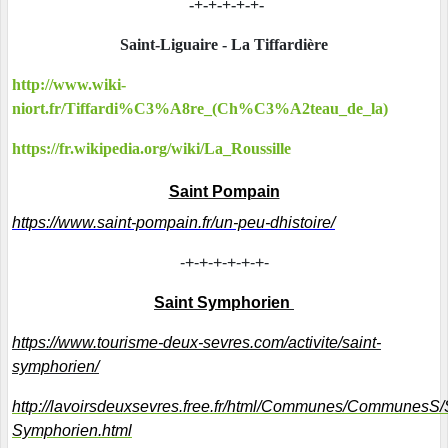
-+-+-+-+-+-
Saint-Liguaire - La Tiffardière
http://www.wiki-
niort.fr/Tiffardi%C3%A8re_(Ch%C3%A2teau_de_la)
https://fr.wikipedia.org/wiki/La_Roussill
e
Saint Pompain
https://www.saint-pompain.fr/un-peu-dhistoire/
-+-+-+-+-+-+-
Saint Symphorien
https://www.tourisme-deux-sevres.com/activite/saint-
symphorien/
http://lavoirsdeuxsevres.free.fr/html/Communes/CommunesS/
Symphorien.html