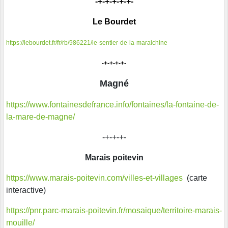
-+-+-+-+-+-
Le Bourdet
https://lebourdet.fr/fr/rb/986221/le-sentier-de-la-maraichine
-+-+-+-+-
Magné
https://www.fontainesdefrance.info/fontaines/la-fontaine-de-
la-mare-de-magne/
-+-+-+-
Marais poitevin
https://www.marais-poitevin.com/villes-et-villages
(carte
interactive)
https://pnr.parc-marais-poitevin.fr/mosaique/territoire-marais-
mouille/