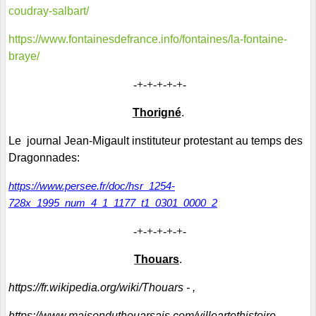
coudray-salbart/
https://www.fontainesdefrance.info/fontaines/la-fontaine-
braye/
-+-+-+-+-+-
Thorigné
.
Le journal Jean-Migault instituteur protestant au temps des
Dragonnades:
https://www.persee.fr/doc/hsr_1254-
728x_1995_num_4_1_1177_t1_0301_0000_2
-+-+-+-+-+-
Thouars
.
https://fr.wikipedia.org/wiki/Thouars
- ,
https://www.maisonduthouarsais.com/villeartethistoire
,