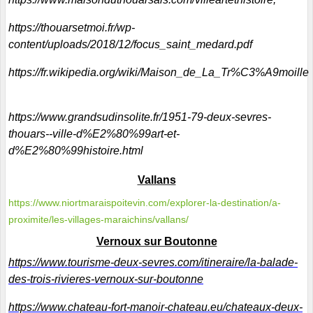
https://thouarsetmoi.fr/wp-
content/uploads/2018/12/focus_saint_medard.pdf
https://fr.wikipedia.org/wiki/Maison_de_La_Tr%C3%A9moille
https://www.grandsudinsolite.fr/1951-79-deux-sevres-
thouars--ville-d%E2%80%99art-et-
d%E2%80%99histoire.html
Vallans
https://www.niortmaraispoitevin.com/explorer-la-destination/a-
proximite/les-villages-maraichins/vallans/
Vernoux sur Boutonne
https://www.tourisme-deux-sevres.com/itineraire/la-balade-
des-trois-rivieres-vernoux-sur-boutonne
https://www.chateau-fort-manoir-chateau.eu/chateaux-deux-