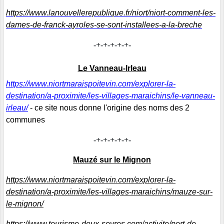
https://www.lanouvellerepublique.fr/niort/niort-comment-les-
dames-de-franck-ayroles-se-sont-installees-a-la-breche
-+-+-+-+-+-
Le Vanneau-Irleau
https://www.niortmaraispoitevin.com/explorer-la-
destination/a-proximite/les-villages-maraichins/le-vanneau-
irleau/
- ce site nous donne l'origine des noms des 2
communes
-+-+-+-+-+-
Mauzé sur le Mignon
https://www.niortmaraispoitevin.com/explorer-la-
destination/a-proximite/les-villages-maraichins/mauze-sur-
le-mignon/
https://www.tourisme-deux-sevres.com/activite/port-de-